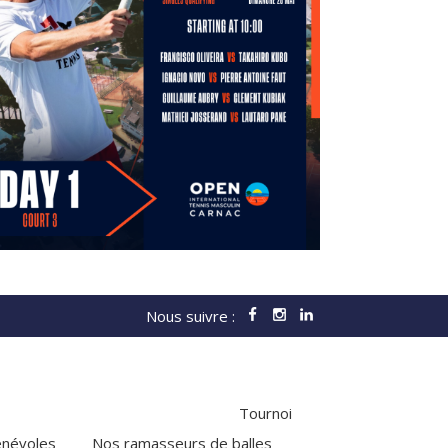
Nous suivre :
Tournoi
névoles
Nos ramasseurs de balles