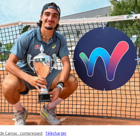
s de Carnac _compressed
Télécharger