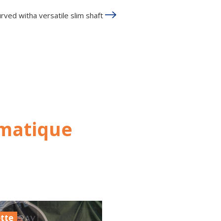
urved witha versatile slim shaft
ématique
tte
Gazette