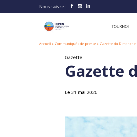
Aller
Nous suivre :
au
contenu
TOURNOI
Accueil
»
Communiqués de presse
»
Gazette du Dimanche 
Gazette
Gazette 
Le 31 mai 2026